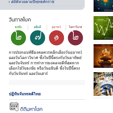
สถิติหวยตามปีพุทธศักราช
วันกาลโยค
๒
๗
๑
๒
ธงชัย
อธิบดี
อุบาทว์
โลกาวินาศ
การประกอบพิธีมงคลควรหลีกเลี่ยงวันอุบาทว์
และวันโลกาวินาศ ซึ่งในปีนี้ตรงกับวันอาทิตย์
และวันจันทร์ การทำการมงคลจะดีที่สุดหาก
เลือกใช้วันธงชัย หรือวันอธิบดี ซึ่งในปีนี้ตรง
กับวันจันทร์ และวันเสาร์
ปฎิทินจันทรคติไทย
ดิถีมหาโชค