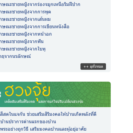
ักษณะชายหญิงจากร่องจมูกเหนือริมฝีปาก
ลักษณะชายหญิงจากการพูด
ลักษณะชายหญิงจากเส้นผม
ักษณะชายหญิงจากการเขียนหนังสือ
ลักษณะชายหญิงจากหน้าอก
ลักษณะชายหญิงจากฟัน
ลักษณะชายหญิงจากใบหู
ายุจากนรลักษณ์
++ ดูทั้งหมด
ฮวงจุ้ย
เคล็ดลับเสริมสิริมงคล และการแก้ไขปรับเปลี่ยนฮวงจุ้ย
ีสดในแจกัน ช่วยเสริมสิริมงคลให้บ้านเกิดพลังที่ดี
ั้วบ้านปราการด่านแรกของบ้าน
พระอย่างถูกวิธี เสริมมงคลบ้านและผู้อยู่อาศัย