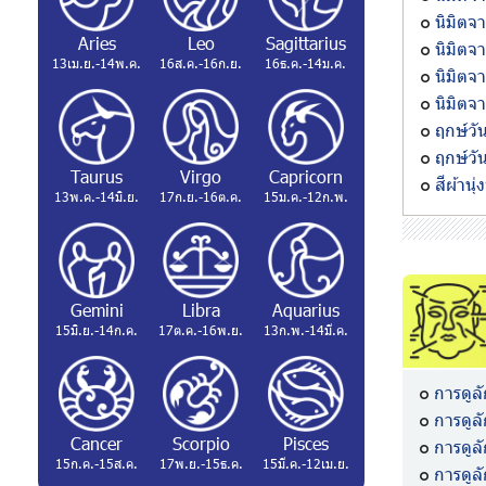
นิมิตจา
Aries
Leo
Sagittarius
นิมิตจ
13เม.ย.-14พ.ค.
16ส.ค.-16ก.ย.
16ธ.ค.-14ม.ค.
นิมิตจ
นิมิตจ
ฤกษ์วั
ฤกษ์วั
Taurus
Virgo
Capricorn
สีผ้านุ
13พ.ค.-14มิ.ย.
17ก.ย.-16ต.ค.
15ม.ค.-12ก.พ.
Gemini
Libra
Aquarius
15มิ.ย.-14ก.ค.
17ต.ค.-16พ.ย.
13ก.พ.-14มี.ค.
การดูล
การดู
Cancer
Scorpio
Pisces
การดู
15ก.ค.-15ส.ค.
17พ.ย.-15ธ.ค.
15มี.ค.-12เม.ย.
การดู