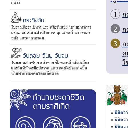
กล่าว
ก
1
กระทิงวัน
โบราณถือว่าเป็นวันแรง หรือวันแข็ง ไม่นิยมทำการ
2
ก
มงคล แต่เหมาะสำหรับการปลุกเสกเครื่องรางของ
ขลัง และคาถาอาคม
3
ก
คุ
วันลอย วันฟู วันจม
โ
วันมงคลสำหรับการค้าขาย ซื้อของหรือสัตว์เลี้ยง
และวันที่มักจะมีอุปสรรค และเหตุขัดข้องเกิดขึ้น
ห้ามทำการมงคลโดยเด็ดขาด
ทำนายชะตาชีวิต
ตามราศีเกิด
นิมิตจ
นิมิตจ
นิมิตจ