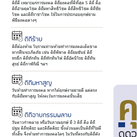
ดิถีดี เหมาะแก่การมงคล ดิถีมงคลที่ดีที่สุด 5 ดิถี คือ
ดิถีอำมฤตโชค ดิถีมหาสิทธิโชค ดิถีสิทธิโชค ดิถีชัย
โชค และดิถีราชาโชค ใช้ในการประกอบฤกษ์ยาม
พิธีมงคลต่างๆ
ดิถีร้าย
ดิถีต้องห้าม โบราณท่านห้ามทำการมงคลเด็ดขาด
หากฝืนจะเกิดภัย เช่น ดิถีพิฆาต ดิถียมขันธ์ ดิถี
ทรธึก ดิถีทักทิน ดิถีทักทินไฟ ดิถีอัคนิโรธ ดิถีทิน
สูรย์ ดิถีกาฬกิณี ฯลฯ
ดิถีมหาสูญ
ค
วันห้ามทำการมงคล หากได้ฤกษ์งามยามดี แต่ตรง
กับดิถีมหาสูญ ให้งดเว้นการมงคลนั้นเสีย
ดิถีอายกรรมพลาย
วันดาวกำพลาย หรือวันภาณฤกษ์ มี 3 ดิถี คือ ดิถี
ปฐม ดิถีทุติยะ และดิถีตติยะ ซึ่งล้วนแต่เป็นดิถีที่ไม่ดี
ดูดว
ทั้งสิ้น จึงห้ามทำการมงคลใดๆ ในวันที่ตรงกับดิถีดัง