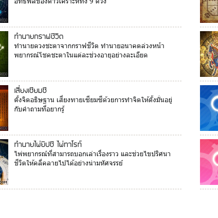
อิทธิพลของดาวเคราะห์ทั้ง 9 ดวง
ทำนายกราฟชีวิต
ทำนายดวงชะตาจากกราฟชีวิต ทำนายอนาคตล่วงหน้า
พยากรณ์โชคชะตาในแต่ละช่วงอายุอย่างละเอียด
เสี่ยงเซียมซี
ตั้งจิตอธิษฐาน เสี่ยงทายเซียมซีด้วยการทำจิตให้ตั้งมั่นอยู่
กับคำถามที่อยากรู้
ทำนายไพ่ยิปซี ไพ่ทาโรท์
ไพ่พยากรณ์ที่สามารถบอกเล่าเรื่องราว และช่วยไขปริศนา
ชีวิตให้คลี่คลายไปได้อย่างน่ามหัศจรรย์