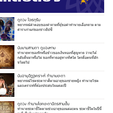
ดูดวง โอเรกุรัม
พยากรณ์คำตอบของคำถามที่ผู้ขอคำทำนายเลือกถาม ตาม
ตำราเก่าแก่ของชาวยิปซี
นับยามสามตา ดูของหาย
ทำนายหาของรักหรือข้าวของเงินทองที่สูญหาย ว่าจะได้
กลับคืนมาหรือไม่ ของที่หายอยู่ทางทิศใด ใครคือคนที่ลัก
ขโมยไป
นับอายุอัฏฐเคราะห์ ทำนายชะตา
พยากรณ์โชคชะตาราศีตามอายุของชายหญิง ทำนายโชค
และเคราะห์ที่ต้องประสบในแต่ละปี
ดูดวง ทำนายโชคชะตาฉัตรสามชั้น
ทำนายชะตาชีวิตตามช่วงอายุของแต่ละคน ชะตาชีวิตในปีนี้